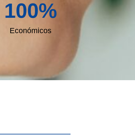
100
%
Económicos