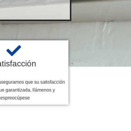
tisfacción
aseguramos que su satisfacción
ue garantizada, llámenos y
despreocúpese