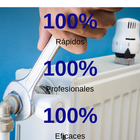
100
%
Rápidos
100
%
Profesionales
100
%
Eficaces